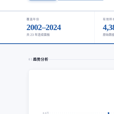
覆盖年份
有效样
2002–2024
4,3
共 23 年连续面板
原始数
趋势分析
01
8.8万