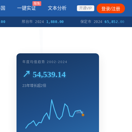
限免
各国
一键实证
文本分析
登录/注册
开通VIP
邢台市 2024
1,880.00
保定市 2024
65,852.00
张
年度均值趋势 2002-2024
↗ 54,539.14
23年增长超2倍
2024