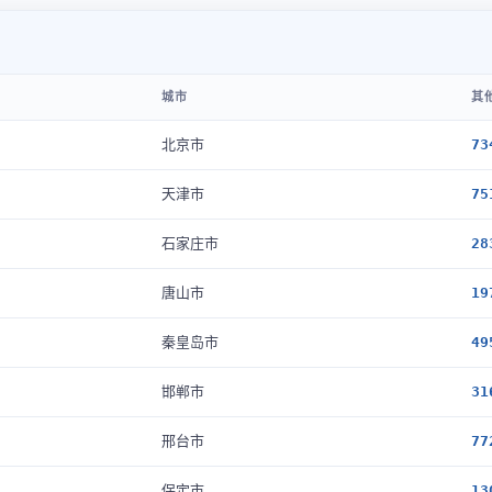
城市
其
北京市
73
天津市
75
石家庄市
28
唐山市
19
秦皇岛市
49
邯郸市
31
邢台市
77
保定市
13