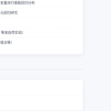
释变量进行面板回归分析
多元回归研究
ID 等准自然实验）
熵值法等）