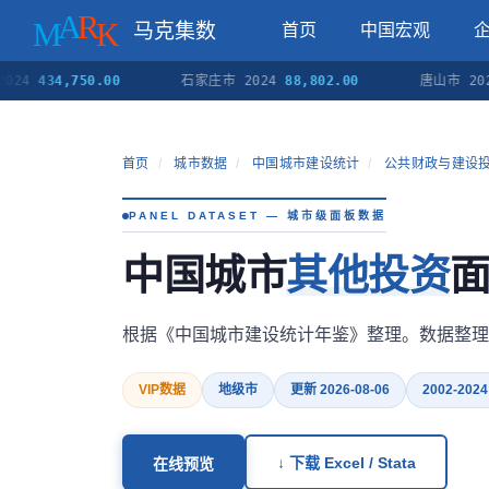
马克集数
首页
中国宏观
434,750.00
石家庄市 2024
88,802.00
唐山市 2024
18,
首页
/
城市数据
/
中国城市建设统计
/
公共财政与建设
PANEL DATASET — 城市级面板数据
中国城市
其他投资
面
根据《中国城市建设统计年鉴》整理。数据整理
VIP数据
地级市
更新 2026-08-06
2002-2024
↓ 下载 Excel / Stata
在线预览