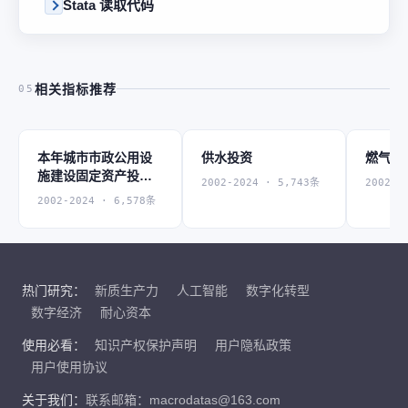
Stata 读取代码
相关指标推荐
05
本年城市市政公用设
供水投资
燃气投
施建设固定资产投资
2002-2024 · 5,743条
2002-2
完成额
2002-2024 · 6,578条
热门研究：
新质生产力
人工智能
数字化转型
数字经济
耐心资本
使用必看：
知识产权保护声明
用户隐私政策
用户使用协议
关于我们：
联系邮箱：macrodatas@163.com