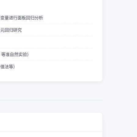
释变量进行面板回归分析
多元回归研究
ID 等准自然实验）
熵值法等）