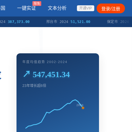
限免
各国
一键实证
文本分析
登录/注册
开通VIP
87,373.00
邢台市 2024
51,521.00
保定市 2024
323,9
年度均值趋势 2002-2024
投
↗ 547,451.34
23年增长超6倍
2024