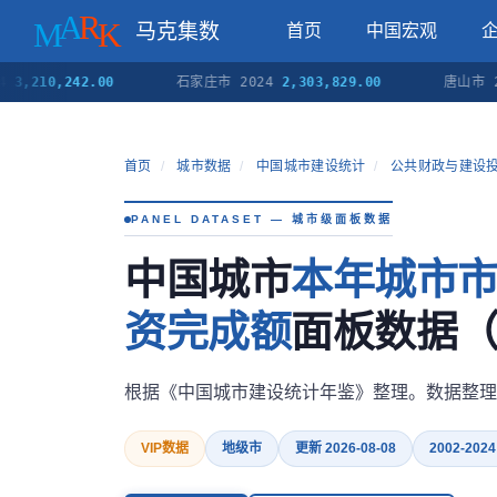
马克集数
首页
中国宏观
10,242.00
石家庄市 2024
2,303,829.00
唐山市 2024
首页
/
城市数据
/
中国城市建设统计
/
公共财政与建设
PANEL DATASET — 城市级面板数据
中国城市
本年城市
资完成额
面板数据（20
根据《中国城市建设统计年鉴》整理。数据整理
VIP数据
地级市
更新 2026-08-08
2002-2024