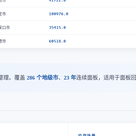
台市
41722.0
定市
100976.0
家口市
35415.0
德市
60518.0
整理。覆盖
286 个地级市
、
23 年
连续面板，适用于面板
应用场景