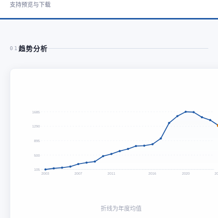
支持预览与下载
趋势分析
01
1685
1290
895
500
105
2003
2007
2011
2016
2020
2
折线为年度均值