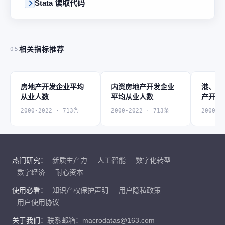
Stata 读取代码
相关指标推荐
05
房地产开发企业平均
内资房地产开发企业
港、澳
从业人数
平均从业人数
产开发
人数
2000-2022 · 713条
2000-2022 · 713条
2000-2
热门研究：
新质生产力
人工智能
数字化转型
数字经济
耐心资本
使用必看：
知识产权保护声明
用户隐私政策
用户使用协议
关于我们：
联系邮箱：macrodatas@163.com