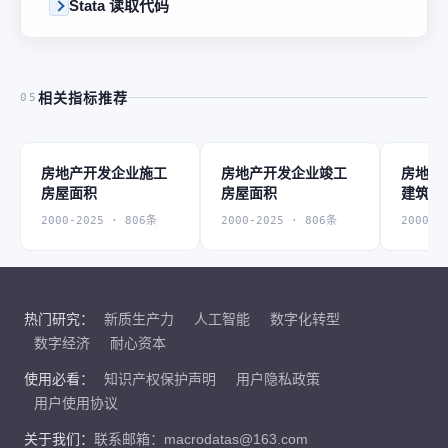
Stata 读取代码
相关指标推荐
05
房地产开发企业施工
房地产开发企业竣工
房地产
房屋面积
房屋面积
建筑面
2000-2025 · 806条
2000-2025 · 806条
2000-2
热门研究：
新质生产力
人工智能
数字化转型
数字经济
耐心资本
使用必看：
知识产权保护声明
用户隐私政策
用户使用协议
关于我们：
联系邮箱：macrodatas@163.com