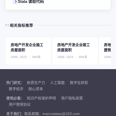
Stata 读取代码
相关指标推荐
05
房地产开发企业施工
房地产开发企业竣工
房地产
房屋面积
房屋面积
建筑面
2000-2025 · 806条
2000-2025 · 806条
2000-2
热门研究：
新质生产力
人工智能
数字化转型
数字经济
耐心资本
使用必看：
知识产权保护声明
用户隐私政策
用户使用协议
关于我们：
联系邮箱：macrodatas@163.com