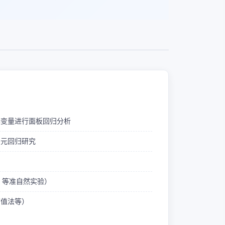
释变量进行面板回归分析
多元回归研究
ID 等准自然实验）
熵值法等）