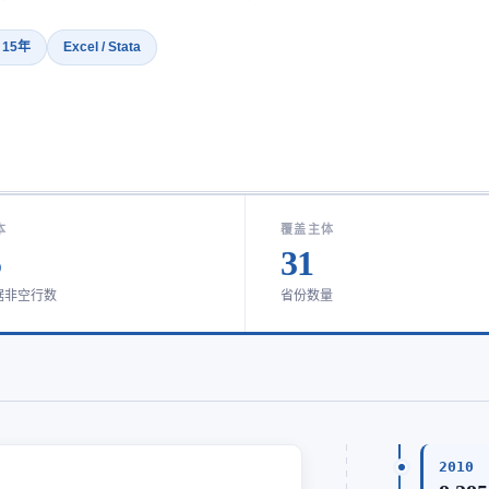
· 15年
Excel / Stata
本
覆盖主体
5
31
据非空行数
省份数量
2010