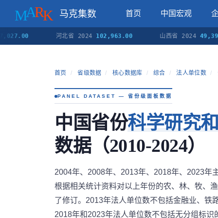
马克集数
首页
中国宏观
00
河北省 2024
102,963.00
山西省 2024
49,399.00
首页
/
省级数据
/
核心数据库
/
综合
/
法人单位数
/
PANEL DATASET — 省份级面板数据
中国省份
科学研究
数据（2010-2024）
2004年、2008年、2013年、2018年、2
根据相关统计资料对以上年份的农、林、牧、渔
了修订。2013年法人单位数不包括金融业、铁
2018年和2023年法人单位数不包括无分组标