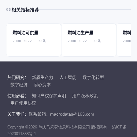
相关指标推荐
05
燃料油可供量
燃料油生产量
燃料油
2000-2022 · 23条
2000-2022 · 23条
2000-2
热门研究：
新质生产力
人工智能
数字化转型
数字经济
耐心资本
使用必看：
知识产权保护声明
用户隐私政策
用户使用协议
关于我们：
联系邮箱：macrodatas@163.com
Copyright ©2026 重庆马禾锐信息科技有限公司 版权所有
渝ICP备
2020011838号-1