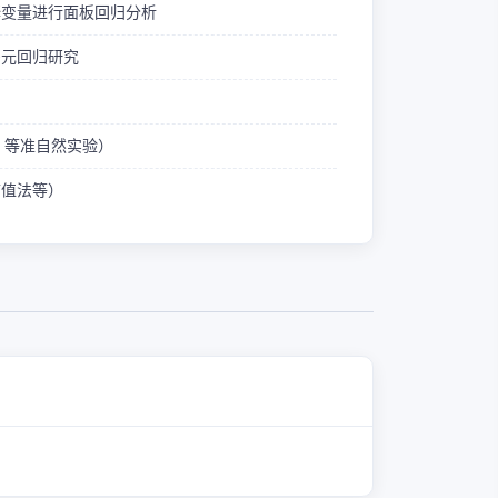
释变量进行面板回归分析
多元回归研究
ID 等准自然实验）
熵值法等）