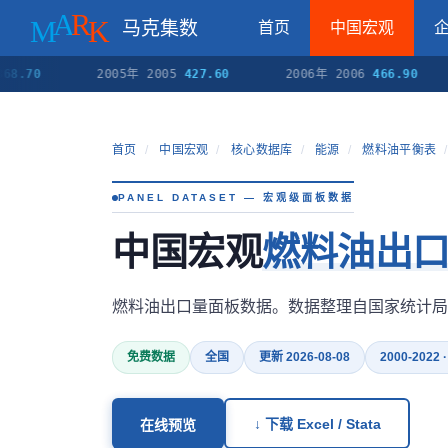
马克集数
首页
中国宏观
2005年 2005
427.60
2006年 2006
466.90
2
首页
/
中国宏观
/
核心数据库
/
能源
/
燃料油平衡表
/
PANEL DATASET — 宏观级面板数据
中国宏观
燃料油出
燃料油出口量面板数据。数据整理自国家统计局
免费数据
全国
更新 2026-08-08
2000-2022 
↓ 下载 Excel / Stata
在线预览