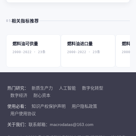
相关指标推荐
05
燃料油可供量
燃料油进口量
燃料油
2000-2022 · 23条
2000-2022 · 23条
2000-2
热门研究：
新质生产力
人工智能
数字化转型
数字经济
耐心资本
使用必看：
知识产权保护声明
用户隐私政策
用户使用协议
关于我们：
联系邮箱：macrodatas@163.com