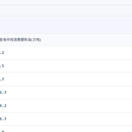
发电中间消费燃料油(万吨)
.2
.5
.7
6.7
9.2
8.7