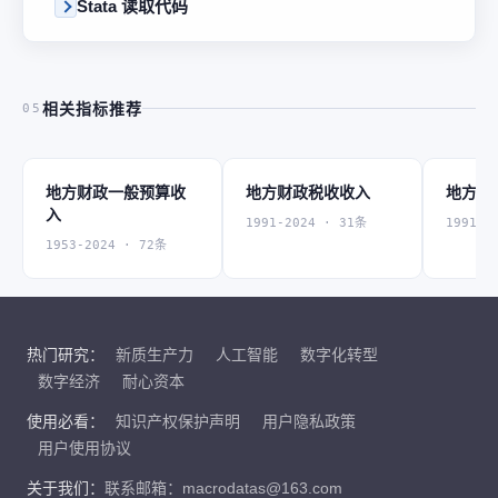
Stata 读取代码
相关指标推荐
05
地方财政一般预算收
地方财政税收收入
地方财
入
1991-2024 · 31条
1991-2
1953-2024 · 72条
热门研究：
新质生产力
人工智能
数字化转型
数字经济
耐心资本
使用必看：
知识产权保护声明
用户隐私政策
用户使用协议
关于我们：
联系邮箱：macrodatas@163.com