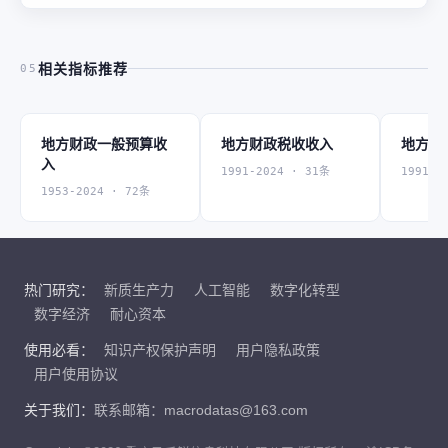
相关指标推荐
05
地方财政一般预算收
地方财政税收收入
地方财
入
1991-2024 · 31条
1991-2
1953-2024 · 72条
热门研究：
新质生产力
人工智能
数字化转型
数字经济
耐心资本
使用必看：
知识产权保护声明
用户隐私政策
用户使用协议
关于我们：
联系邮箱：macrodatas@163.com