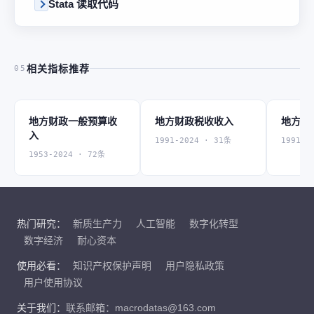
Stata 读取代码
相关指标推荐
05
地方财政一般预算收
地方财政税收收入
地方财
入
1991-2024 · 31条
1991-2
1953-2024 · 72条
热门研究：
新质生产力
人工智能
数字化转型
数字经济
耐心资本
使用必看：
知识产权保护声明
用户隐私政策
用户使用协议
关于我们：
联系邮箱：macrodatas@163.com