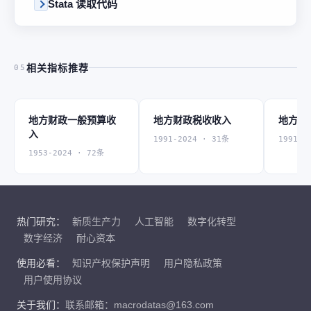
Stata 读取代码
相关指标推荐
05
地方财政一般预算收
地方财政税收收入
地方财
入
1991-2024 · 31条
1991-2
1953-2024 · 72条
热门研究：
新质生产力
人工智能
数字化转型
数字经济
耐心资本
使用必看：
知识产权保护声明
用户隐私政策
用户使用协议
关于我们：
联系邮箱：macrodatas@163.com