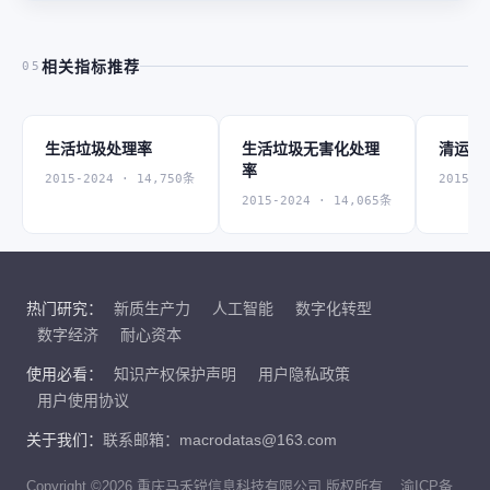
相关指标推荐
05
生活垃圾处理率
生活垃圾无害化处理
清运量
率
2015-2024 · 14,750条
2015-2
2015-2024 · 14,065条
热门研究：
新质生产力
人工智能
数字化转型
数字经济
耐心资本
使用必看：
知识产权保护声明
用户隐私政策
用户使用协议
关于我们：
联系邮箱：macrodatas@163.com
Copyright ©2026 重庆马禾锐信息科技有限公司 版权所有
渝ICP备