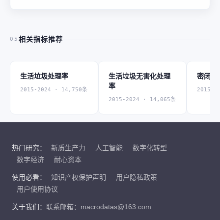
相关指标推荐
05
生活垃圾处理率
生活垃圾无害化处理
密闭车
率
2015-2024 · 14,750条
2015-2
2015-2024 · 14,065条
热门研究：
新质生产力
人工智能
数字化转型
数字经济
耐心资本
使用必看：
知识产权保护声明
用户隐私政策
用户使用协议
关于我们：
联系邮箱：macrodatas@163.com