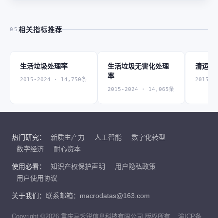
相关指标推荐
05
生活垃圾处理率
生活垃圾无害化处理
清运量
率
2015-2024 · 14,750条
2015-2
2015-2024 · 14,065条
热门研究：
新质生产力
人工智能
数字化转型
数字经济
耐心资本
使用必看：
知识产权保护声明
用户隐私政策
用户使用协议
关于我们：
联系邮箱：macrodatas@163.com
Copyright ©2026 重庆马禾锐信息科技有限公司 版权所有
渝ICP备