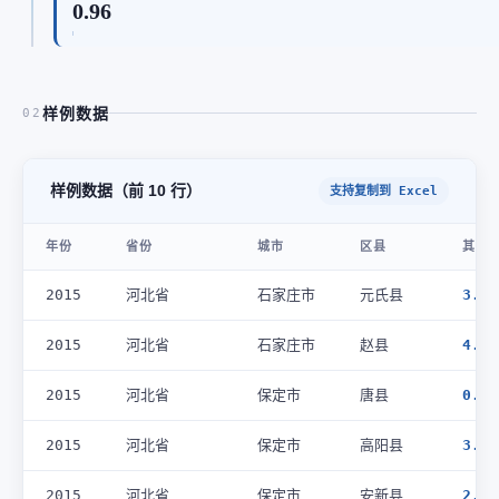
0.96
样例数据
02
样例数据（前 10 行）
支持复制到 Excel
年份
省份
城市
区县
其他处
2015
河北省
石家庄市
元氏县
3.0
2015
河北省
石家庄市
赵县
4.0
2015
河北省
保定市
唐县
0.0
2015
河北省
保定市
高阳县
3.0
2015
河北省
保定市
安新县
2.0