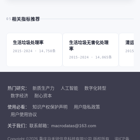
相关指标推荐
05
生活垃圾处理率
生活垃圾无害化处理
清运量
率
2015-2024 · 14,750条
2015-2
2015-2024 · 14,065条
热门研究：
新质生产力
人工智能
数字化转型
数字经济
耐心资本
使用必看：
知识产权保护声明
用户隐私政策
用户使用协议
关于我们：
联系邮箱：macrodatas@163.com
Copyright ©2026 重庆马禾锐信息科技有限公司 版权所有
渝ICP备