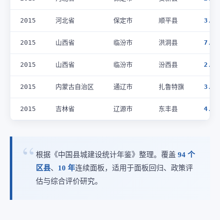
2015
河北省
保定市
顺平县
3.0
2015
山西省
临汾市
洪洞县
7.0
2015
山西省
临汾市
汾西县
2.0
2015
内蒙古自治区
通辽市
扎鲁特旗
3.0
2015
吉林省
辽源市
东丰县
4.0
根据《中国县城建设统计年鉴》整理。覆盖
94 个
区县
、
10 年
连续面板，适用于面板回归、政策评
估与综合评价研究。