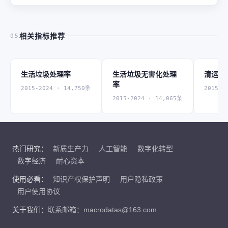
相关指标推荐
05
生活垃圾处理率
生活垃圾无害化处理
清运量
率
2015-2024 · 14,750条
2015-2
2015-2024 · 14,065条
热门研究：
新质生产力
人工智能
数字化转型
数字经济
耐心资本
使用必看：
知识产权保护声明
用户隐私政策
用户使用协议
关于我们：
联系邮箱：macrodatas@163.com