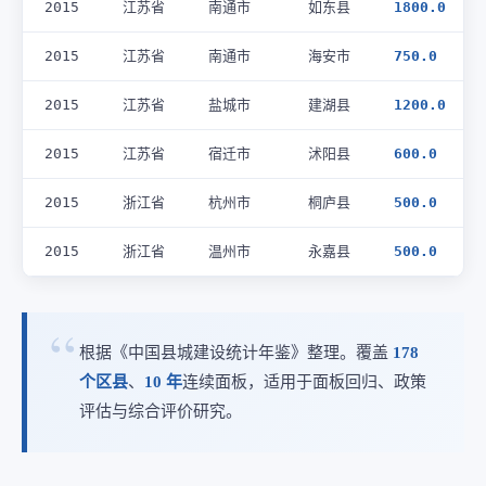
2015
江苏省
南通市
如东县
1800.0
2015
江苏省
南通市
海安市
750.0
2015
江苏省
盐城市
建湖县
1200.0
2015
江苏省
宿迁市
沭阳县
600.0
2015
浙江省
杭州市
桐庐县
500.0
2015
浙江省
温州市
永嘉县
500.0
根据《中国县城建设统计年鉴》整理。覆盖
178
个区县
、
10 年
连续面板，适用于面板回归、政策
评估与综合评价研究。