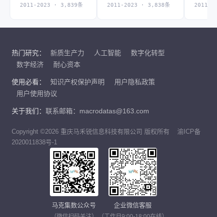
2011-2023 · 3,839条
2011-2023 · 3,838条
2011-2
热门研究：
新质生产力
人工智能
数字化转型
数字经济
耐心资本
使用必看：
知识产权保护声明
用户隐私政策
用户使用协议
关于我们：
联系邮箱：macrodatas@163.com
Copyright ©2026 重庆马禾锐信息科技有限公司 版权所有
渝ICP备
2020011838号-1
马克集数公众号
企业微信客服
（微信扫码关注）
（工作日9:00-18:00在线）