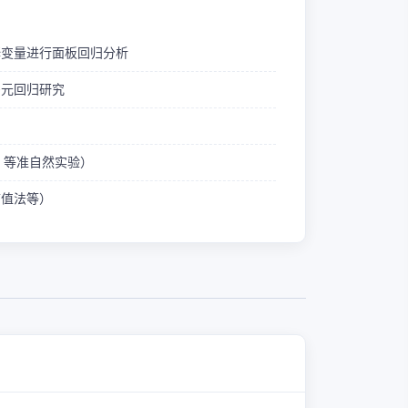
释变量进行面板回归分析
多元回归研究
ID 等准自然实验）
熵值法等）