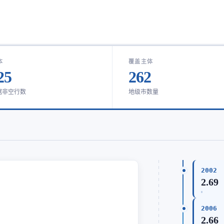
本
覆盖主体
25
262
据非空行数
地级市数量
2002
2.69
2006
2.66