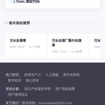
Stata 读取代码
相关指标推荐
05
污水处理率
污水处理厂集中处理
污水排
率
2002-2024 · 6,170条
2002-2
2002-2024 · 5,998条
热门研究：
新质生产力
人工智能
数字化转型
数字经济
耐心资本
使用必看：
知识产权保护声明
用户隐私政策
用户使用协议
关于我们：
联系邮箱：macrodatas@163.com