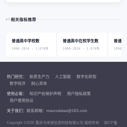
相关指标推荐
05
普通高中学校数
普通高中在校学生数
普通高
1990-2024 · 1,078条
1990-2024 · 1,078条
1990-2
热门研究：
新质生产力
人工智能
数字化转型
数字经济
耐心资本
使用必看：
知识产权保护声明
用户隐私政策
用户使用协议
关于我们：
联系邮箱：macrodatas@163.com
Copyright ©2026 重庆马禾锐信息科技有限公司 版权所有
渝ICP备