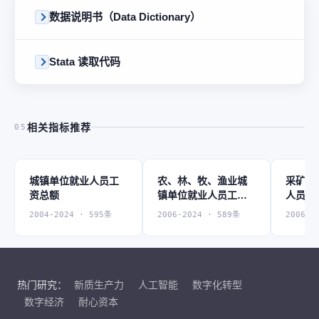
数据说明书（Data Dictionary）
Stata 读取代码
相关指标推荐
05
城镇单位就业人员工
农、林、牧、渔业城
采矿业
资总额
镇单位就业人员工资
人员工
总额
2004-2024 · 595条
2006-2024 · 589条
2006-2
热门研究：
新质生产力
人工智能
数字化转型
数字经济
耐心资本