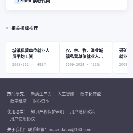
Stata 读取代码
相关指标推荐
05
城镇私营单位就业人
农、林、牧、渔业城
采矿业
员平均工资
镇私营单位就业人员
就业人
平均工资
2009-2024 · 485条
2009-2024 · 483条
2009-2
热门研究：
新质生产力
人工智能
数字化转型
数字经济
耐心资本
使用必看：
知识产权保护声明
用户隐私政策
用户使用协议
关于我们：
联系邮箱：macrodatas@163.com