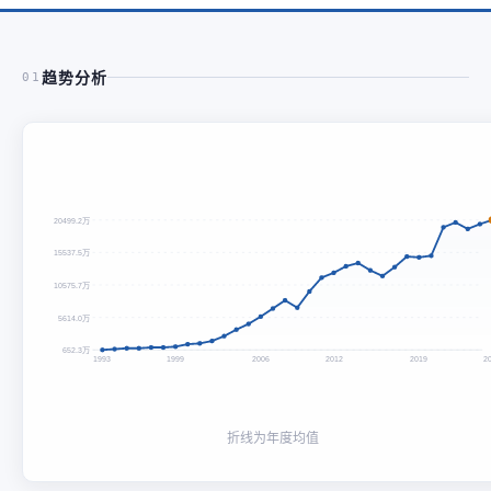
趋势分析
01
20499.2万
15537.5万
10575.7万
5614.0万
652.3万
1993
1999
2006
2012
2019
2
折线为年度均值