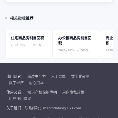
相关指标推荐
05
住宅商品房销售面积
办公楼商品房销售面
商业营
积
积
2000-2025 · 806条
2000-2024 · 765条
2000-2
热门研究：
新质生产力
人工智能
数字化转型
数字经济
耐心资本
使用必看：
知识产权保护声明
用户隐私政策
用户使用协议
关于我们：
联系邮箱：macrodatas@163.com