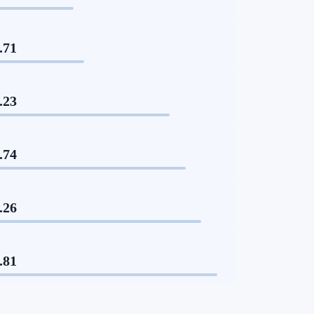
.71
.23
.74
.26
.81