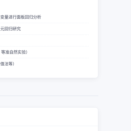
释变量进行面板回归分析
多元回归研究
ID 等准自然实验）
熵值法等）