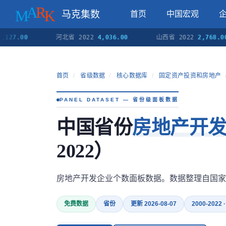
马克集数
首页
中国宏观
.00
河北省 2022
4,036.00
山西省 2022
2,768.00
首页
/
省级数据
/
核心数据库
/
固定资产投资和房地产
PANEL DATASET — 省份级面板数据
中国省份
房地产开
2022）
房地产开发企业个数面板数据。数据整理自国家
免费数据
省份
更新 2026-08-07
2000-2022 