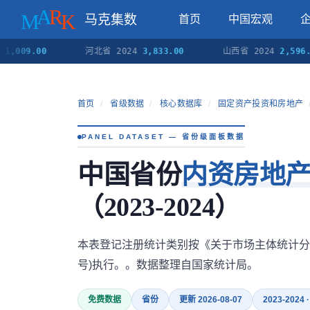
马克集数
首页
中国宏观
9.00
河北省 2024
3,833.00
山西省 2024
2,596.00
首页
/
省级数据
/
核心数据库
/
固定资产投资和房地产
PANEL DATASET — 省份级面板数据
中国省份
内资房地
（2023-2024）
本表登记注册统计类别按《关于市场主体统计分类
号)执行。。数据整理自国家统计局。
免费数据
省份
更新 2026-08-07
2023-2024 