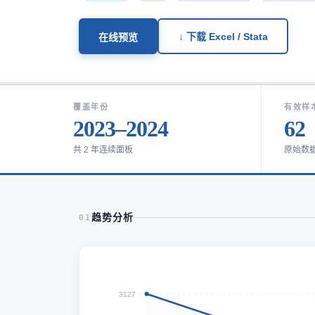
↓ 下载 Excel / Stata
在线预览
覆盖年份
有效样
2023–2024
62
共 2 年连续面板
原始数
趋势分析
01
3127