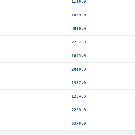
1116.0
1029.0
3810.0
2757.0
1695.0
2410.0
1337.0
1284.0
2209.0
6378.0