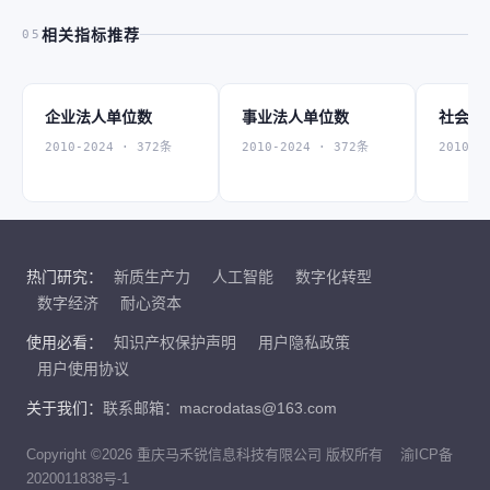
相关指标推荐
05
企业法人单位数
事业法人单位数
社会团
2010-2024 · 372条
2010-2024 · 372条
2010-2
热门研究：
新质生产力
人工智能
数字化转型
数字经济
耐心资本
使用必看：
知识产权保护声明
用户隐私政策
用户使用协议
关于我们：
联系邮箱：macrodatas@163.com
Copyright ©2026 重庆马禾锐信息科技有限公司 版权所有
渝ICP备
2020011838号-1