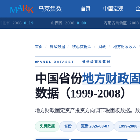
马克集数
首页
中国宏观
 2008
0.19
山西省 2008
0.00
内蒙古自治区 2008
0.1
首页
/
省级数据
/
核心数据库
/
财政
/
地方财政收入
/
PANEL DATASET — 省份级面板数据
中国省份
地方财政
数据（1999-2008）
地方财政固定资产投资方向调节税面板数据。数
免费数据
省份
更新 2026-08-07
1999-2008 