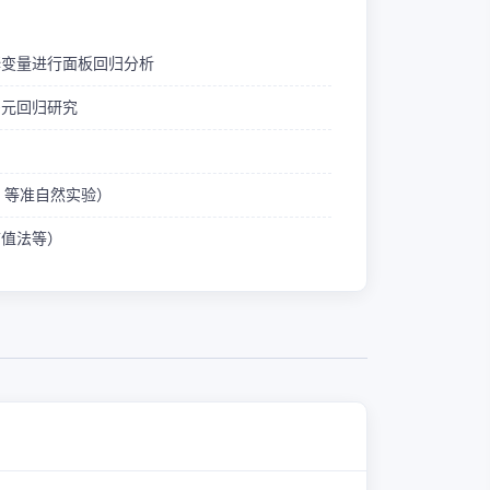
释变量进行面板回归分析
多元回归研究
ID 等准自然实验）
熵值法等）