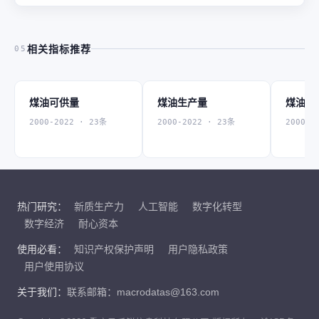
相关指标推荐
05
煤油可供量
煤油生产量
煤油进
2000-2022 · 23条
2000-2022 · 23条
2000-2
热门研究：
新质生产力
人工智能
数字化转型
数字经济
耐心资本
使用必看：
知识产权保护声明
用户隐私政策
用户使用协议
关于我们：
联系邮箱：macrodatas@163.com