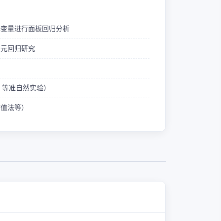
释变量进行面板回归分析
多元回归研究
ID 等准自然实验）
熵值法等）