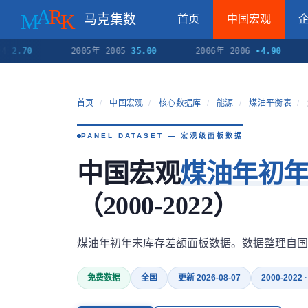
马克集数
首页
中国宏观
70
2005年 2005
35.00
2006年 2006
-4.90
20
首页
/
中国宏观
/
核心数据库
/
能源
/
煤油平衡表
/
PANEL DATASET — 宏观级面板数据
中国宏观
煤油年初
（2000-2022）
煤油年初年末库存差额面板数据。数据整理自国
免费数据
全国
更新 2026-08-07
2000-2022 