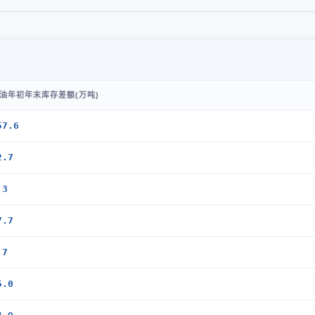
油年初年末库存差额(万吨)
57.6
2.7
.3
7.7
.7
5.0