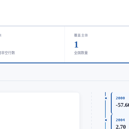
本
覆盖主体
1
据非空行数
全国数量
2000
-57.6
2004
2.70