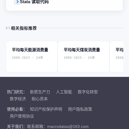
Stata 读取代码
相关指标推荐
05
平均每天能源消费量
平均每天煤炭消费量
平均每
2000-2023 · 24条
2000-2023 · 24条
2000-2
热门研究：
新质生产力
人工智能
数字化转型
数字经济
耐心资本
使用必看：
知识产权保护声明
用户隐私政策
用户使用协议
关于我们：
联系邮箱：macrodatas@163.com