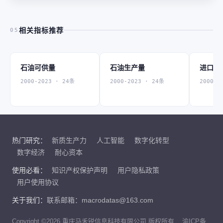
相关指标推荐
05
石油可供量
石油生产量
进口石
2000-2023 · 24条
2000-2023 · 24条
2000-2
热门研究：
新质生产力
人工智能
数字化转型
数字经济
耐心资本
使用必看：
知识产权保护声明
用户隐私政策
用户使用协议
关于我们：
联系邮箱：macrodatas@163.com
Copyright ©2026 重庆马禾锐信息科技有限公司 版权所有
渝ICP备