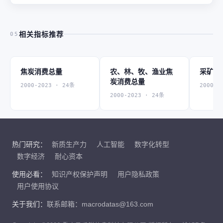
相关指标推荐
05
焦炭消费总量
农、林、牧、渔业焦
采矿业
炭消费总量
2000-2023 · 24条
2000-2
2000-2023 · 24条
热门研究：
新质生产力
人工智能
数字化转型
数字经济
耐心资本
使用必看：
知识产权保护声明
用户隐私政策
用户使用协议
关于我们：
联系邮箱：macrodatas@163.com