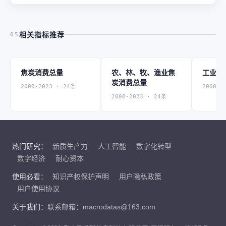
相关指标推荐
05
焦炭消费总量
农、林、牧、渔业焦
工业焦
炭消费总量
2000-2023 · 24条
2000-2
2000-2023 · 24条
热门研究：
新质生产力
人工智能
数字化转型
数字经济
耐心资本
使用必看：
知识产权保护声明
用户隐私政策
用户使用协议
关于我们：
联系邮箱：macrodatas@163.com