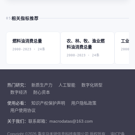
相关指标推荐
05
燃料油消费总量
农、林、牧、渔业燃
工业燃
料油消费总量
2000-2023 · 24条
2000-2
2000-2023 · 24条
热门研究：
新质生产力
人工智能
数字化转型
数字经济
耐心资本
使用必看：
知识产权保护声明
用户隐私政策
用户使用协议
关于我们：
联系邮箱：macrodatas@163.com
Copyright ©2026 重庆马禾锐信息科技有限公司 版权所有
渝ICP备