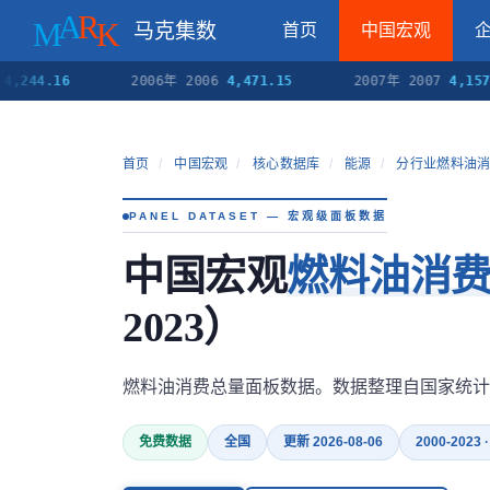
马克集数
首页
中国宏观
.16
2006年 2006
4,471.15
2007年 2007
4,157.49
首页
/
中国宏观
/
核心数据库
/
能源
/
分行业燃料油
PANEL DATASET — 宏观级面板数据
中国宏观
燃料油消
2023）
燃料油消费总量面板数据。数据整理自国家统计
免费数据
全国
更新 2026-08-06
2000-2023 