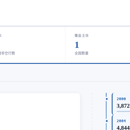
本
覆盖主体
1
据非空行数
全国数量
2000
3,872
2004
4,844