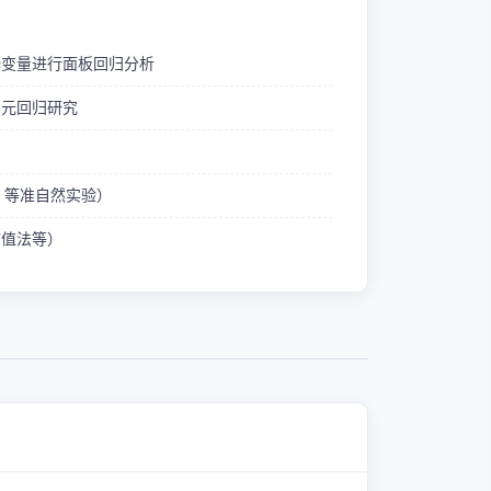
释变量进行面板回归分析
多元回归研究
ID 等准自然实验）
熵值法等）