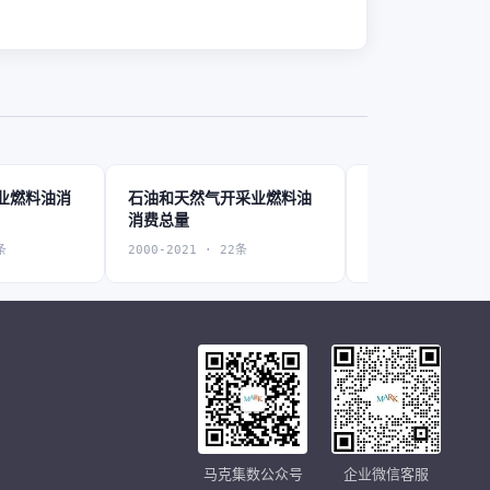
业燃料油消
石油和天然气开采业燃料油
黑色金属矿采选
消费总量
费总量
条
2000-2021 · 22条
2004-2022 · 19条
马克集数公众号
企业微信客服