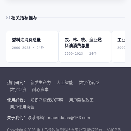
相关指标推荐
05
燃料油消费总量
农、林、牧、渔业燃
工业燃
料油消费总量
2000-2023 · 24条
2000-2
2000-2023 · 24条
热门研究：
新质生产力
人工智能
数字化转型
数字经济
耐心资本
使用必看：
知识产权保护声明
用户隐私政策
用户使用协议
关于我们：
联系邮箱：macrodatas@163.com
Copyright ©2026 重庆马禾锐信息科技有限公司 版权所有
渝ICP备