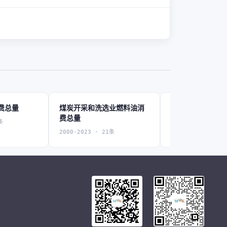
费总量
煤炭开采和洗选业燃料油消
石油和天然气开
费总量
消费总量
条
2000-2023 · 21条
2000-2021 · 22条