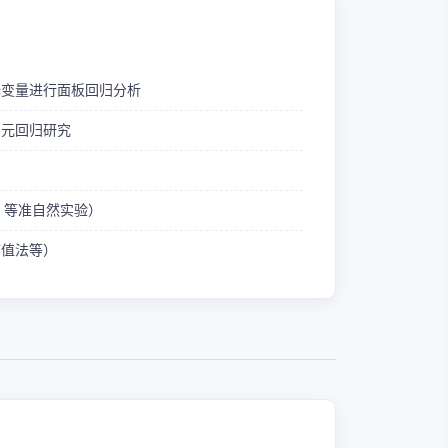
释变量进行面板回归分析
多元回归研究
ID 等准自然实验）
熵值法等）