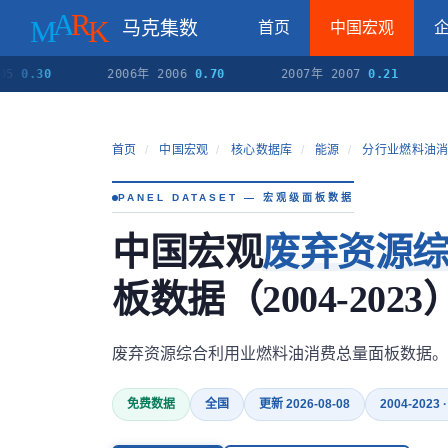
马克集数
首页
中国宏观
30
2006年 2006
0.70
2007年 2007
0.21
200
首页
/
中国宏观
/
核心数据库
/
能源
/
分行业燃料油
PANEL DATASET — 宏观级面板数据
中国宏观
废弃资源
板数据（2004-2023
废弃资源综合利用业燃料油消费总量面板数据。
免费数据
全国
更新 2026-08-08
2004-2023 