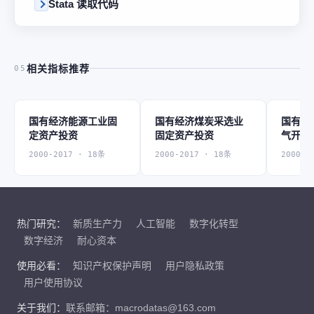
Stata 读取代码
相关指标推荐
05
国有经济能源工业固
国有经济煤炭采选业
国有经
定资产投资
固定资产投资
气开采
资
2000-2017 · 18条
2000-2017 · 18条
2000-2
热门研究：
新质生产力
人工智能
数字化转型
数字经济
耐心资本
使用必看：
知识产权保护声明
用户隐私政策
用户使用协议
关于我们：
联系邮箱：macrodatas@163.com