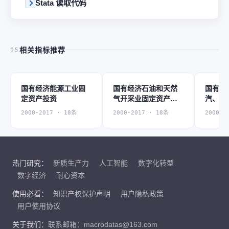
Stata 读取代码
相关指标推荐
05
国有经济能源工业固
国有经济石油和天然
国有经
定资产投资
气开采业固定资产投
汽、热
资
业固定
2000-2017 · 18条
2000-2017 · 18条
2000-2
热门研究：
新质生产力
人工智能
数字化转型
数字经济
耐心资本
使用必看：
知识产权保护声明
用户隐私政策
用户使用协议
关于我们：
联系邮箱：macrodatas@163.com