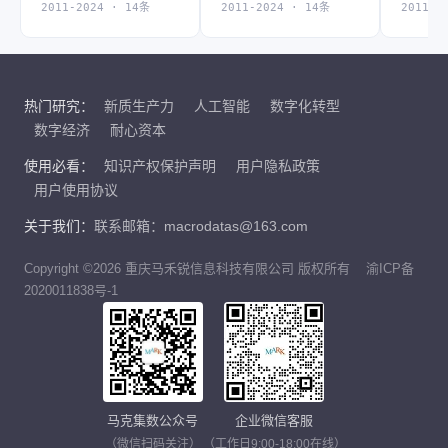
2011-2024 · 14条
2011-2024 · 14条
2011-2
热门研究：
新质生产力
人工智能
数字化转型
数字经济
耐心资本
使用必看：
知识产权保护声明
用户隐私政策
用户使用协议
关于我们：
联系邮箱：macrodatas@163.com
Copyright ©2026 重庆马禾锐信息科技有限公司 版权所有
渝ICP备
2020011838号-1
马克集数公众号
企业微信客服
（微信扫码关注）
（工作日9:00-18:00在线）