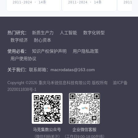
2011-2024 · 14条
2011-2024 · 14条
2011-2
热门研究：
新质生产力
人工智能
数字化转型
数字经济
耐心资本
使用必看：
知识产权保护声明
用户隐私政策
用户使用协议
关于我们：
联系邮箱：macrodatas@163.com
Copyright ©2026 重庆马禾锐信息科技有限公司 版权所有
渝ICP备
2020011838号-1
马克集数公众号
企业微信客服
（微信扫码关注）
（工作日9:00-18:00在线）