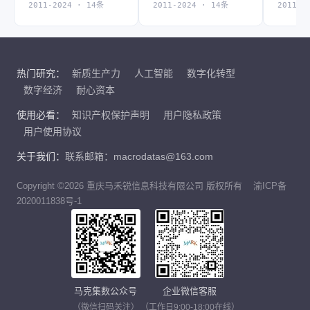
2011-2024 · 14条
2011-2024 · 14条
2011-2
热门研究：
新质生产力
人工智能
数字化转型
数字经济
耐心资本
使用必看：
知识产权保护声明
用户隐私政策
用户使用协议
关于我们：
联系邮箱：macrodatas@163.com
Copyright ©2026 重庆马禾锐信息科技有限公司 版权所有
渝ICP备
2020011838号-1
马克集数公众号
企业微信客服
（微信扫码关注）
（工作日9:00-18:00在线）