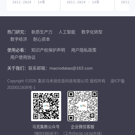
2011-2024 · 14条
2011-2024 · 14条
2011-2
热门研究：
新质生产力
人工智能
数字化转型
数字经济
耐心资本
使用必看：
知识产权保护声明
用户隐私政策
用户使用协议
关于我们：
联系邮箱：macrodatas@163.com
Copyright ©2026 重庆马禾锐信息科技有限公司 版权所有
渝ICP备
2020011838号-1
马克集数公众号
企业微信客服
（微信扫码关注）
（工作日9:00-18:00在线）