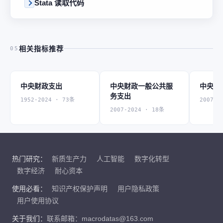
Stata 读取代码
相关指标推荐
05
中央财政支出
中央财政一般公共服
中央财
务支出
1952-2024 · 73条
2007-2
2007-2024 · 18条
热门研究：
新质生产力
人工智能
数字化转型
数字经济
耐心资本
使用必看：
知识产权保护声明
用户隐私政策
用户使用协议
关于我们：
联系邮箱：macrodatas@163.com